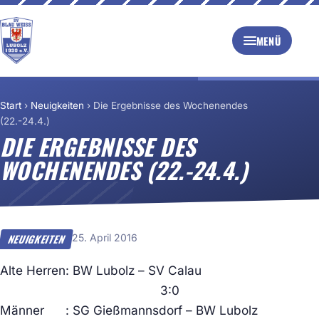
MENÜ
Start
›
Neuigkeiten
›
Die Ergebnisse des Wochenendes
(22.-24.4.)
DIE ERGEBNISSE DES
WOCHENENDES (22.-24.4.)
25. April 2016
NEUIGKEITEN
Alte Herren: BW Lubolz – SV Calau
3:0
Männer : SG Gießmannsdorf – BW Lubolz