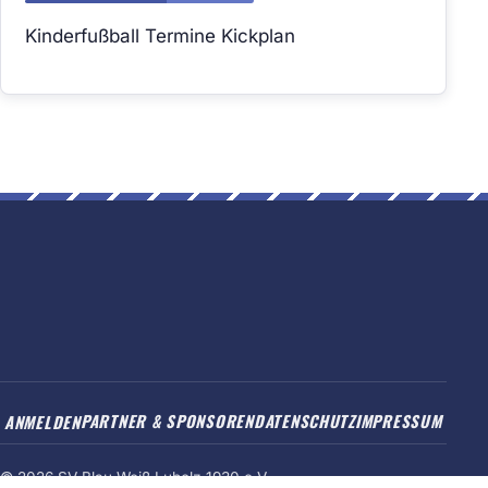
Kinderfußball Termine Kickplan
ANMELDEN
PARTNER & SPONSOREN
DATENSCHUTZ
IMPRESSUM
© 2026 SV Blau-Weiß Lubolz 1930 e.V.