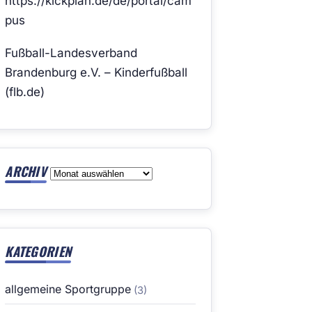
https://kickplan.de/de/portal/cam
pus
Fußball-Landesverband
Brandenburg e.V. – Kinderfußball
(flb.de)
ARCHIV
Archiv
KATEGORIEN
allgemeine Sportgruppe
(3)