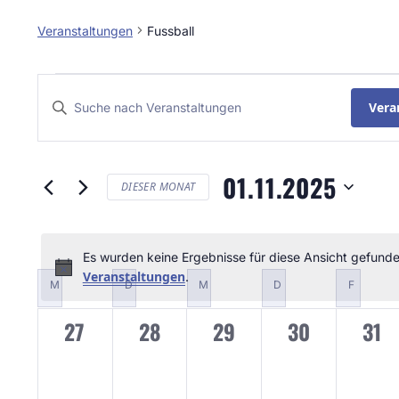
Veranstaltungen
Fussball
VERANSTALTUNGEN
Bitte
Vera
SUCHE
Schlüsselwort
VERANSTALTUNGEN
UND
eingeben.
Suche
01.11.2025
ANSICHTEN,
DIESER MONAT
nach
NAVIGATION
Datum
Veranstaltungen
wählen.
Schlüsselwort.
Es wurden keine Ergebnisse für diese Ansicht gefunde
KALENDER
Hinw
Veranstaltungen
.
M
MONTAG
D
DIENSTAG
M
MITTWOCH
D
DONNERSTAG
F
FREITA
VON
0
0
0
0
0
27
28
29
30
31
VERANSTALTUNGEN
Veranstaltungen,
Veranstaltungen,
Veranstaltungen,
Veranstaltun
Vera