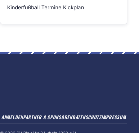
Kinderfußball Termine Kickplan
ANMELDEN
PARTNER & SPONSOREN
DATENSCHUTZ
IMPRESSUM
© 2026 SV Blau-Weiß Lubolz 1930 e.V.