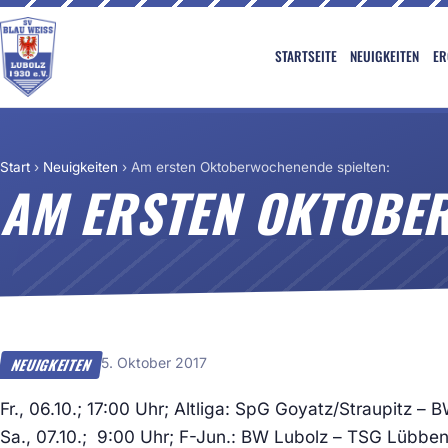
STARTSEITE
NEUIGKEITEN
ER
Start
›
Neuigkeiten
›
Am ersten Oktoberwochenende spielten:
AM ERSTEN OKTOBER
5. Oktober 2017
NEUIGKEITEN
Fr., 06.10.; 17:00 Uhr; Altliga: SpG Goyatz/Straupitz
Sa., 07.10.; 9:00 Uhr; F-Jun.: BW Lubolz – TSG Lüb