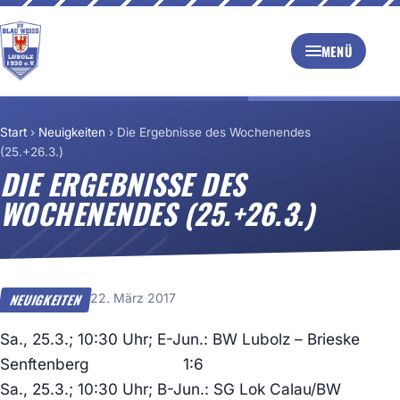
MENÜ
Start
›
Neuigkeiten
›
Die Ergebnisse des Wochenendes
(25.+26.3.)
DIE ERGEBNISSE DES
WOCHENENDES (25.+26.3.)
22. März 2017
NEUIGKEITEN
Sa., 25.3.; 10:30 Uhr; E-Jun.: BW Lubolz – Brieske
Senftenberg 1:6
Sa., 25.3.; 10:30 Uhr; B-Jun.: SG Lok Calau/BW