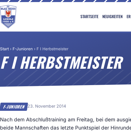
STARTSEITE
NEUIGKEITEN
ER
Start
›
F-Junioren
›
F I Herbstmeister
F I HERBSTMEISTER
23. November 2014
F-JUNIOREN
Nach dem Abschlußtraining am Freitag, bei dem ausgi
beide Mannschaften das letzte Punktspiel der Hinrunde