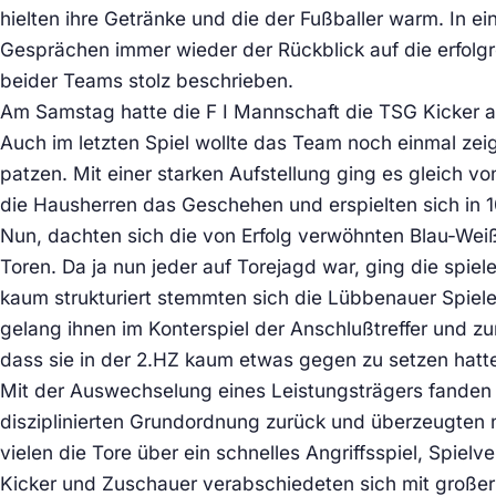
hielten ihre Getränke und die der Fußballer warm. In e
Gesprächen immer wieder der Rückblick auf die erfolgr
beider Teams stolz beschrieben.
Am Samstag hatte die F I Mannschaft die TSG Kicker a
Auch im letzten Spiel wollte das Team noch einmal zeig
patzen. Mit einer starken Aufstellung ging es gleich 
die Hausherren das Geschehen und erspielten sich in 
Nun, dachten sich die von Erfolg verwöhnten Blau-Weißen
Toren. Da ja nun jeder auf Torejagd war, ging die spie
kaum strukturiert stemmten sich die Lübbenauer Spiel
gelang ihnen im Konterspiel der Anschlußtreffer und z
dass sie in der 2.HZ kaum etwas gegen zu setzen hatt
Mit der Auswechselung eines Leistungsträgers fanden d
disziplinierten Grundordnung zurück und überzeugten 
vielen die Tore über ein schnelles Angriffsspiel, Spiel
Kicker und Zuschauer verabschiedeten sich mit große