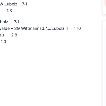
 BW Lubolz 7:1
lz 1:3
Lubolz 7:1
walde – SG Wittmannsd./…/Lubolz II 1:10
schau 2:8
1:0