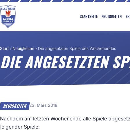
STARTSEITE
NEUIGKEITEN
ER
Start
›
Neuigkeiten
›
Die angesetzten Spiele des Wochenendes
DIE ANGESETZTEN S
23. März 2018
NEUIGKEITEN
Nachdem am letzten Wochenende alle Spiele abgesetzt
folgender Spiele: