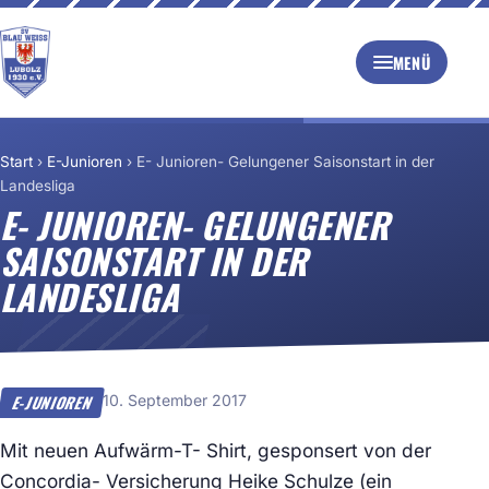
MENÜ
Start
›
E-Junioren
›
E- Junioren- Gelungener Saisonstart in der
Landesliga
E- JUNIOREN- GELUNGENER
SAISONSTART IN DER
LANDESLIGA
10. September 2017
E-JUNIOREN
Mit neuen Aufwärm-T- Shirt, gesponsert von der
Concordia- Versicherung Heike Schulze (ein